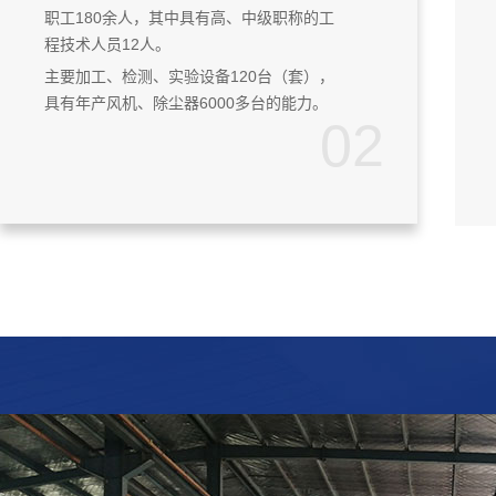
职工180余人，其中具有高、中级职称的工
程技术人员12人。
主要加工、检测、实验设备120台（套），
除尘器
消声器
具有年产风机、除尘器6000多台的能力。
02
除尘器
消声器