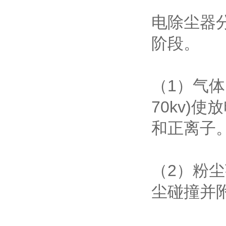
电除尘器
阶段。
（1）气
70kv)
和正离子
（2）粉
尘碰撞并