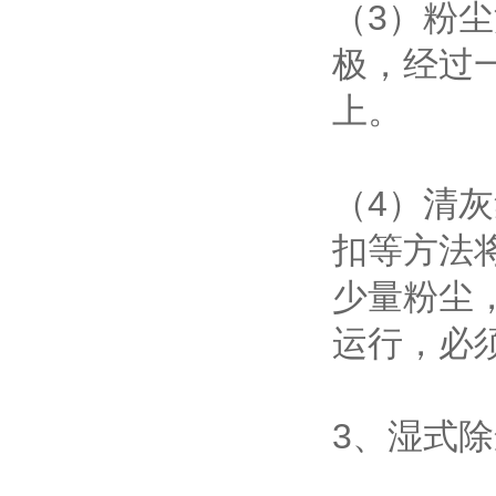
（3）粉
极，经过
上。
（4）清
扣等方法
少量粉尘
运行，必
3、湿式